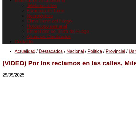
Informacion al Ciudadano
Teléfonos útiles
Farmacia de Turno
Necrológicas
Clima Tierra del Fuego
Horóscopo semanal
Efemerides de Tierra del Fuego
Anuncios Clasificados
Contacto
Actualidad
/
Destacados
/
Nacional
/
Política
/
Provincial
/
Ush
(VIDEO) Por los reclamos en las calles, Mi
29/09/2025