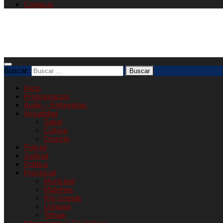
Contacto
Buscar:
Inicio
Programación
Audio – Entrevistas
Actualidad
Salud
Cultura
Deporte
Policial
Judicial
Política
Provincial
Municipal
Malvinas
Río Grande
Ushuaia
Tolhuin