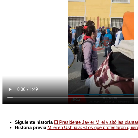
Siguiente historia
El Presidente Javier Milei visitó las pla
Historia previa
Milei en Ushuaia: «Los que protestaron quier