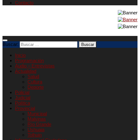
Contacto
Buscar:
Inicio
Programación
Audio – Entrevistas
Actualidad
Salud
Cultura
Deporte
Policial
Judicial
Política
Provincial
Municipal
Malvinas
Río Grande
Ushuaia
Tolhuin