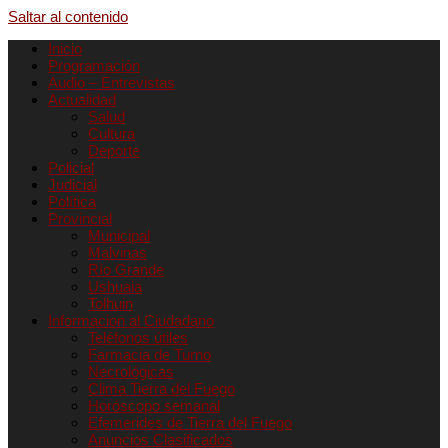
Saltar al contenido
Inicio
Programación
Audio – Entrevistas
Actualidad
Salud
Cultura
Deporte
Policial
Judicial
Política
Provincial
Municipal
Malvinas
Río Grande
Ushuaia
Tolhuin
Informacion al Ciudadano
Teléfonos útiles
Farmacia de Turno
Necrológicas
Clima Tierra del Fuego
Horóscopo semanal
Efemerides de Tierra del Fuego
Anuncios Clasificados