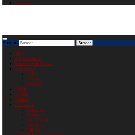
Contacto
Buscar:
Inicio
Programación
Audio – Entrevistas
Actualidad
Salud
Cultura
Deporte
Policial
Judicial
Política
Provincial
Municipal
Malvinas
Río Grande
Ushuaia
Tolhuin