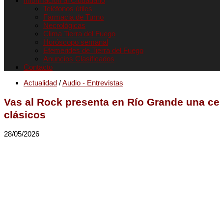
Informacion al Ciudadano
Teléfonos útiles
Farmacia de Turno
Necrológicas
Clima Tierra del Fuego
Horóscopo semanal
Efemerides de Tierra del Fuego
Anuncios Clasificados
Contacto
Actualidad
/
Audio - Entrevistas
Vas al Rock presenta en Río Grande una c
clásicos
28/05/2026