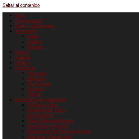
Saltar al contenido
Inicio
Programación
Audio – Entrevistas
Actualidad
Salud
Cultura
Deporte
Policial
Judicial
Política
Provincial
Municipal
Malvinas
Río Grande
Ushuaia
Tolhuin
Informacion al Ciudadano
Teléfonos útiles
Farmacia de Turno
Necrológicas
Clima Tierra del Fuego
Horóscopo semanal
Efemerides de Tierra del Fuego
Anuncios Clasificados