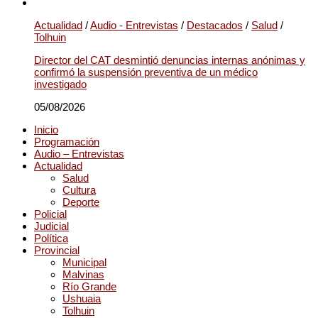
Actualidad
/
Audio - Entrevistas
/
Destacados
/
Salud
/
Tolhuin
Director del CAT desmintió denuncias internas anónimas y
confirmó la suspensión preventiva de un médico
investigado
05/08/2026
Inicio
Programación
Audio – Entrevistas
Actualidad
Salud
Cultura
Deporte
Policial
Judicial
Política
Provincial
Municipal
Malvinas
Río Grande
Ushuaia
Tolhuin