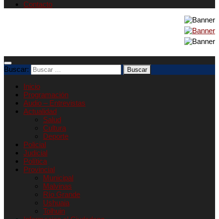
Contacto
Buscar:
Inicio
Programación
Audio – Entrevistas
Actualidad
Salud
Cultura
Deporte
Policial
Judicial
Política
Provincial
Municipal
Malvinas
Río Grande
Ushuaia
Tolhuin