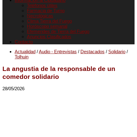
Informacion al Ciudadano
Teléfonos útiles
Farmacia de Turno
Necrológicas
Clima Tierra del Fuego
Horóscopo semanal
Efemerides de Tierra del Fuego
Anuncios Clasificados
Contacto
Actualidad
/
Audio - Entrevistas
/
Destacados
/
Solidario
/
Tolhuin
La angustia de la responsable de un
comedor solidario
28/05/2026