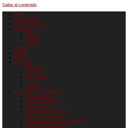
Saltar al contenido
Inicio
Programación
Audio – Entrevistas
Actualidad
Salud
Cultura
Deporte
Policial
Judicial
Política
Provincial
Municipal
Malvinas
Río Grande
Ushuaia
Tolhuin
Informacion al Ciudadano
Teléfonos útiles
Farmacia de Turno
Necrológicas
Clima Tierra del Fuego
Horóscopo semanal
Efemerides de Tierra del Fuego
Anuncios Clasificados