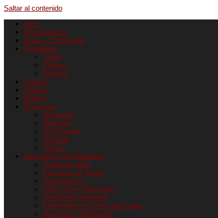
Saltar al contenido
Inicio
Programación
Audio – Entrevistas
Actualidad
Salud
Cultura
Deporte
Policial
Judicial
Política
Provincial
Municipal
Malvinas
Río Grande
Ushuaia
Tolhuin
Informacion al Ciudadano
Teléfonos útiles
Farmacia de Turno
Necrológicas
Clima Tierra del Fuego
Horóscopo semanal
Efemerides de Tierra del Fuego
Anuncios Clasificados