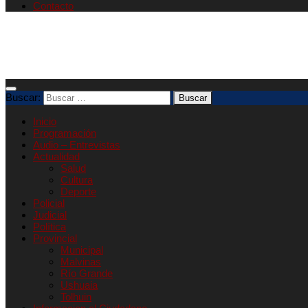
Contacto
Buscar:
Inicio
Programación
Audio – Entrevistas
Actualidad
Salud
Cultura
Deporte
Policial
Judicial
Política
Provincial
Municipal
Malvinas
Río Grande
Ushuaia
Tolhuin