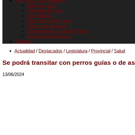
Informacion al Ciudadano
Teléfonos útiles
Farmacia de Turno
Necrológicas
Clima Tierra del Fuego
Horóscopo semanal
Efemerides de Tierra del Fuego
Anuncios Clasificados
Contacto
Actualidad
/
Destacados
/
Legislatura
/
Provincial
/
Salud
Se podrá transitar con perros guías o de as
13/06/2024