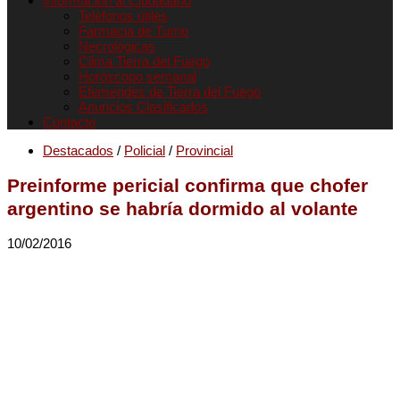
Informacion al Ciudadano
Teléfonos útiles
Farmacia de Turno
Necrológicas
Clima Tierra del Fuego
Horóscopo semanal
Efemerides de Tierra del Fuego
Anuncios Clasificados
Contacto
Destacados
/
Policial
/
Provincial
Preinforme pericial confirma que chofer
argentino se habría dormido al volante
10/02/2016