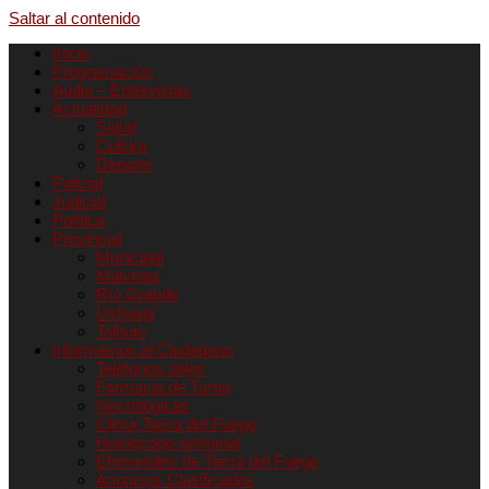
Saltar al contenido
Inicio
Programación
Audio – Entrevistas
Actualidad
Salud
Cultura
Deporte
Policial
Judicial
Política
Provincial
Municipal
Malvinas
Río Grande
Ushuaia
Tolhuin
Informacion al Ciudadano
Teléfonos útiles
Farmacia de Turno
Necrológicas
Clima Tierra del Fuego
Horóscopo semanal
Efemerides de Tierra del Fuego
Anuncios Clasificados