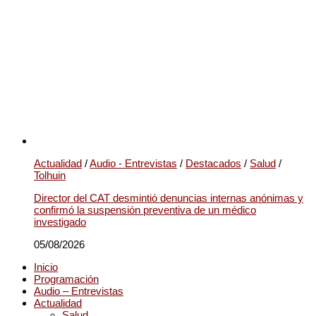
Actualidad
/
Audio - Entrevistas
/
Destacados
/
Salud
/
Tolhuin
Director del CAT desmintió denuncias internas anónimas y
confirmó la suspensión preventiva de un médico
investigado
05/08/2026
Inicio
Programación
Audio – Entrevistas
Actualidad
Salud