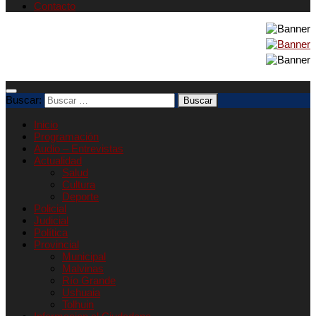
Contacto
Buscar:
Inicio
Programación
Audio – Entrevistas
Actualidad
Salud
Cultura
Deporte
Policial
Judicial
Política
Provincial
Municipal
Malvinas
Río Grande
Ushuaia
Tolhuin