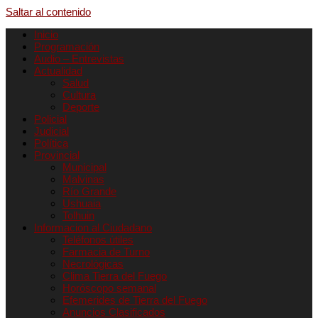
Saltar al contenido
Inicio
Programación
Audio – Entrevistas
Actualidad
Salud
Cultura
Deporte
Policial
Judicial
Política
Provincial
Municipal
Malvinas
Río Grande
Ushuaia
Tolhuin
Informacion al Ciudadano
Teléfonos útiles
Farmacia de Turno
Necrológicas
Clima Tierra del Fuego
Horóscopo semanal
Efemerides de Tierra del Fuego
Anuncios Clasificados