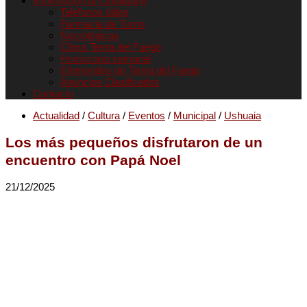
Informacion al Ciudadano
Teléfonos útiles
Farmacia de Turno
Necrológicas
Clima Tierra del Fuego
Horóscopo semanal
Efemerides de Tierra del Fuego
Anuncios Clasificados
Contacto
Actualidad
/
Cultura
/
Eventos
/
Municipal
/
Ushuaia
Los más pequeños disfrutaron de un
encuentro con Papá Noel
21/12/2025