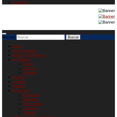
Contacto
Buscar:
Inicio
Programación
Audio – Entrevistas
Actualidad
Salud
Cultura
Deporte
Policial
Judicial
Política
Provincial
Municipal
Malvinas
Río Grande
Ushuaia
Tolhuin