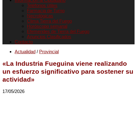
Informacion al Ciudadano
Teléfonos útiles
Farmacia de Turno
Necrológicas
Clima Tierra del Fuego
Horóscopo semanal
Efemerides de Tierra del Fuego
Anuncios Clasificados
Contacto
Actualidad
/
Provincial
«La Industria Fueguina viene realizando
un esfuerzo significativo para sostener su
actividad»
17/05/2026