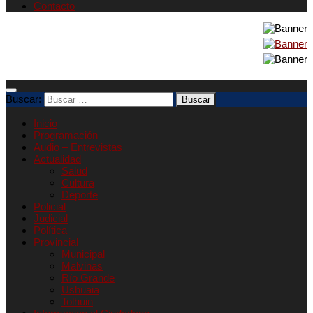
Contacto
Buscar:
Inicio
Programación
Audio – Entrevistas
Actualidad
Salud
Cultura
Deporte
Policial
Judicial
Política
Provincial
Municipal
Malvinas
Río Grande
Ushuaia
Tolhuin