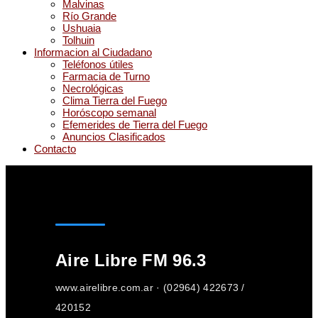
Malvinas
Río Grande
Ushuaia
Tolhuin
Informacion al Ciudadano
Teléfonos útiles
Farmacia de Turno
Necrológicas
Clima Tierra del Fuego
Horóscopo semanal
Efemerides de Tierra del Fuego
Anuncios Clasificados
Contacto
Aire Libre FM 96.3
www.airelibre.com.ar · (02964) 422673 /
420152