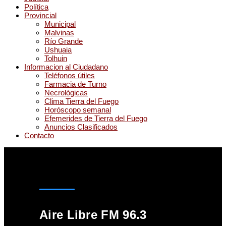
Política
Provincial
Municipal
Malvinas
Río Grande
Ushuaia
Tolhuin
Informacion al Ciudadano
Teléfonos útiles
Farmacia de Turno
Necrológicas
Clima Tierra del Fuego
Horóscopo semanal
Efemerides de Tierra del Fuego
Anuncios Clasificados
Contacto
Aire Libre FM 96.3