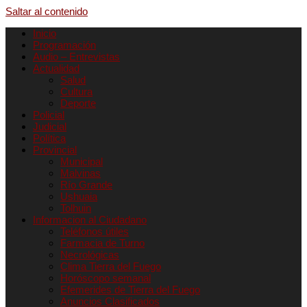
Saltar al contenido
Inicio
Programación
Audio – Entrevistas
Actualidad
Salud
Cultura
Deporte
Policial
Judicial
Política
Provincial
Municipal
Malvinas
Río Grande
Ushuaia
Tolhuin
Informacion al Ciudadano
Teléfonos útiles
Farmacia de Turno
Necrológicas
Clima Tierra del Fuego
Horóscopo semanal
Efemerides de Tierra del Fuego
Anuncios Clasificados