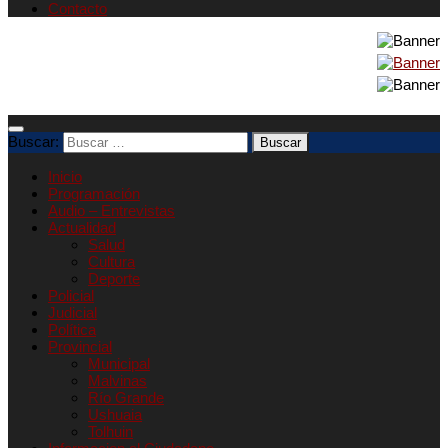
Contacto
Buscar:
Inicio
Programación
Audio – Entrevistas
Actualidad
Salud
Cultura
Deporte
Policial
Judicial
Política
Provincial
Municipal
Malvinas
Río Grande
Ushuaia
Tolhuin