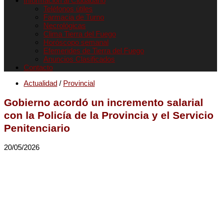
Informacion al Ciudadano
Teléfonos útiles
Farmacia de Turno
Necrológicas
Clima Tierra del Fuego
Horóscopo semanal
Efemerides de Tierra del Fuego
Anuncios Clasificados
Contacto
Actualidad
/
Provincial
Gobierno acordó un incremento salarial
con la Policía de la Provincia y el Servicio
Penitenciario
20/05/2026