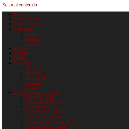
Saltar al contenido
Inicio
Programación
Audio – Entrevistas
Actualidad
Salud
Cultura
Deporte
Policial
Judicial
Política
Provincial
Municipal
Malvinas
Río Grande
Ushuaia
Tolhuin
Informacion al Ciudadano
Teléfonos útiles
Farmacia de Turno
Necrológicas
Clima Tierra del Fuego
Horóscopo semanal
Efemerides de Tierra del Fuego
Anuncios Clasificados