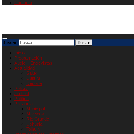
Contacto
Buscar:
Inicio
Programación
Audio – Entrevistas
Actualidad
Salud
Cultura
Deporte
Policial
Judicial
Política
Provincial
Municipal
Malvinas
Río Grande
Ushuaia
Tolhuin