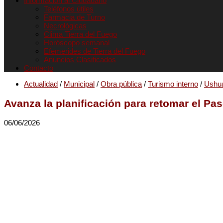
Informacion al Ciudadano
Teléfonos útiles
Farmacia de Turno
Necrológicas
Clima Tierra del Fuego
Horóscopo semanal
Efemerides de Tierra del Fuego
Anuncios Clasificados
Contacto
Actualidad
/
Municipal
/
Obra pública
/
Turismo interno
/
Ushu
Avanza la planificación para retomar el Pas
06/06/2026