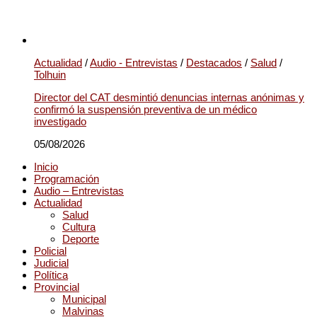
Actualidad
/
Audio - Entrevistas
/
Destacados
/
Salud
/
Tolhuin
Director del CAT desmintió denuncias internas anónimas y
confirmó la suspensión preventiva de un médico
investigado
05/08/2026
Inicio
Programación
Audio – Entrevistas
Actualidad
Salud
Cultura
Deporte
Policial
Judicial
Política
Provincial
Municipal
Malvinas