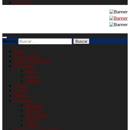
Contacto
Buscar:
Inicio
Programación
Audio – Entrevistas
Actualidad
Salud
Cultura
Deporte
Policial
Judicial
Política
Provincial
Municipal
Malvinas
Río Grande
Ushuaia
Tolhuin