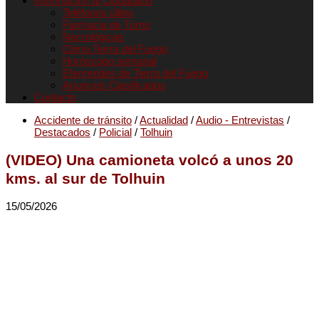
Informacion al Ciudadano
Teléfonos útiles
Farmacia de Turno
Necrológicas
Clima Tierra del Fuego
Horóscopo semanal
Efemerides de Tierra del Fuego
Anuncios Clasificados
Contacto
Accidente de tránsito
/
Actualidad
/
Audio - Entrevistas
/
Destacados
/
Policial
/
Tolhuin
(VIDEO) Una camioneta volcó a unos 20
kms. al sur de Tolhuin
15/05/2026