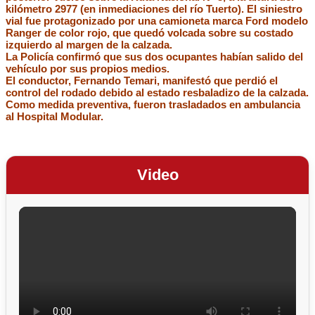
kilómetro 2977 (en inmediaciones del río Tuerto). El siniestro
vial fue protagonizado por una camioneta marca Ford modelo
Ranger de color rojo, que quedó volcada sobre su costado
izquierdo al margen de la calzada.
La Policía confirmó que sus dos ocupantes habían salido del
vehículo por sus propios medios.
El conductor, Fernando Temari, manifestó que perdió el
control del rodado debido al estado resbaladizo de la calzada.
Como medida preventiva, fueron trasladados en ambulancia
al Hospital Modular.
Video