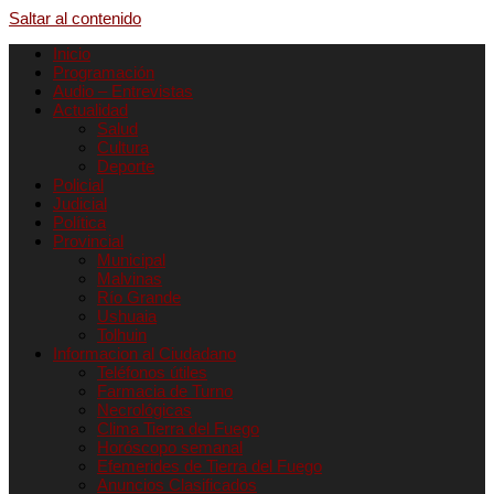
Saltar al contenido
Inicio
Programación
Audio – Entrevistas
Actualidad
Salud
Cultura
Deporte
Policial
Judicial
Política
Provincial
Municipal
Malvinas
Río Grande
Ushuaia
Tolhuin
Informacion al Ciudadano
Teléfonos útiles
Farmacia de Turno
Necrológicas
Clima Tierra del Fuego
Horóscopo semanal
Efemerides de Tierra del Fuego
Anuncios Clasificados