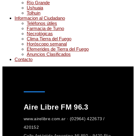
Río Grande
Ushuaia
Tolhuin
Informacion al Ciudadano
Teléfonos útiles
Farmacia de Turno
Necrológicas
Clima Tierra del Fuego
Horóscopo semanal
Efemerides de Tierra del Fuego
Anuncios Clasificados
Contacto
Aire Libre FM 96.3
www.airelibre.com.ar · (02964) 422673 /
420152
Calle Antártida Argentina Nº 850 · 9420 Río