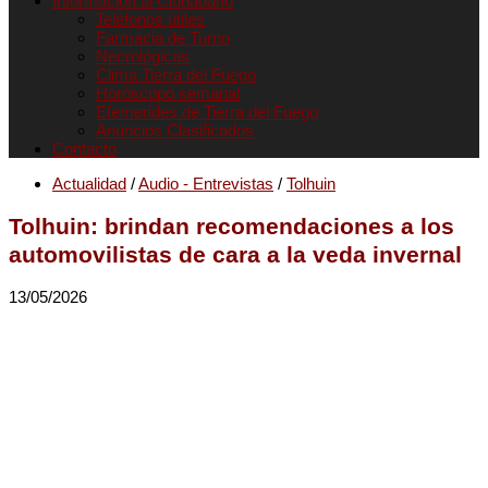
Informacion al Ciudadano
Teléfonos útiles
Farmacia de Turno
Necrológicas
Clima Tierra del Fuego
Horóscopo semanal
Efemerides de Tierra del Fuego
Anuncios Clasificados
Contacto
Actualidad
/
Audio - Entrevistas
/
Tolhuin
Tolhuin: brindan recomendaciones a los
automovilistas de cara a la veda invernal
13/05/2026