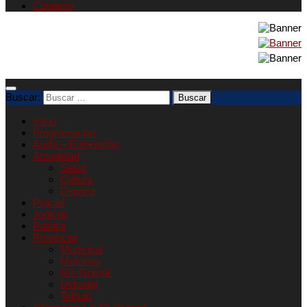
Contacto
Buscar:
Inicio
Programación
Audio – Entrevistas
Actualidad
Salud
Cultura
Deporte
Policial
Judicial
Política
Provincial
Municipal
Malvinas
Río Grande
Ushuaia
Tolhuin