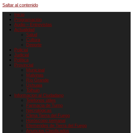
Saltar al contenido
Inicio
Programación
Audio – Entrevistas
Actualidad
Salud
Cultura
Deporte
Policial
Judicial
Política
Provincial
Municipal
Malvinas
Río Grande
Ushuaia
Tolhuin
Informacion al Ciudadano
Teléfonos útiles
Farmacia de Turno
Necrológicas
Clima Tierra del Fuego
Horóscopo semanal
Efemerides de Tierra del Fuego
Anuncios Clasificados