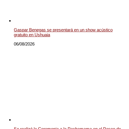
Gaspar Benegas se presentará en un show acústico
gratuito en Ushuaia
06/08/2026
Se realizó la Ceremonia a la Pachamama en el Paseo de