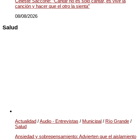
Celeste Saccone: “Cantar no es solo cantar, es vivir la
canción y hacer que el otro la sienta”
08/08/2026
Salud
Actualidad
/
Audio - Entrevistas
/
Municipal
/
Río Grande
/
Salud
Ansiedad y sobrepensamiento: Advierten que el aislamiento