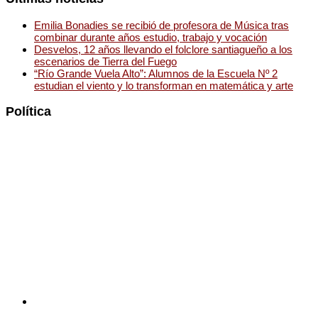
Emilia Bonadies se recibió de profesora de Música tras
combinar durante años estudio, trabajo y vocación
Desvelos, 12 años llevando el folclore santiagueño a los
escenarios de Tierra del Fuego
“Río Grande Vuela Alto”: Alumnos de la Escuela Nº 2
estudian el viento y lo transforman en matemática y arte
Política