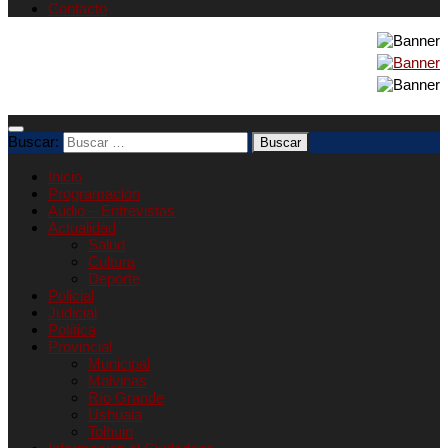
Contacto
Buscar:
Inicio
Programación
Audio – Entrevistas
Actualidad
Salud
Cultura
Deporte
Policial
Judicial
Política
Provincial
Municipal
Malvinas
Río Grande
Ushuaia
Tolhuin