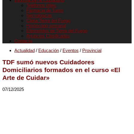
Informacion al Ciudadano
Teléfonos útiles
Farmacia de Turno
Necrológicas
Clima Tierra del Fuego
Horóscopo semanal
Efemerides de Tierra del Fuego
Anuncios Clasificados
Contacto
Actualidad
/
Educación
/
Eventos
/
Provincial
TDF sumó nuevos Cuidadores
Domiciliarios formados en el curso «El
Arte de Cuidar»
07/12/2025