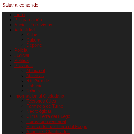
Saltar al contenido
Inicio
Programación
Audio – Entrevistas
Actualidad
Salud
Cultura
Deporte
Policial
Judicial
Política
Provincial
Municipal
Malvinas
Río Grande
Ushuaia
Tolhuin
Informacion al Ciudadano
Teléfonos útiles
Farmacia de Turno
Necrológicas
Clima Tierra del Fuego
Horóscopo semanal
Efemerides de Tierra del Fuego
Anuncios Clasificados