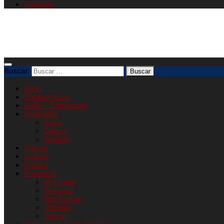
Contacto
Buscar:
Inicio
Programación
Audio – Entrevistas
Actualidad
Salud
Cultura
Deporte
Policial
Judicial
Política
Provincial
Municipal
Malvinas
Río Grande
Ushuaia
Tolhuin