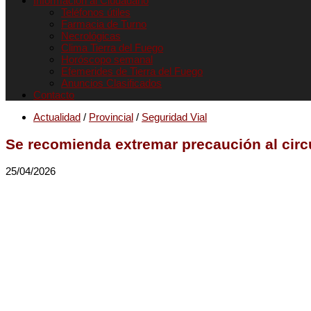
Informacion al Ciudadano
Teléfonos útiles
Farmacia de Turno
Necrológicas
Clima Tierra del Fuego
Horóscopo semanal
Efemerides de Tierra del Fuego
Anuncios Clasificados
Contacto
Actualidad
/
Provincial
/
Seguridad Vial
Se recomienda extremar precaución al circu
25/04/2026