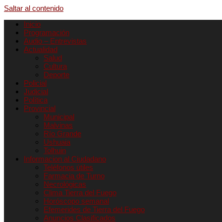
Saltar al contenido
Inicio
Programación
Audio – Entrevistas
Actualidad
Salud
Cultura
Deporte
Policial
Judicial
Política
Provincial
Municipal
Malvinas
Río Grande
Ushuaia
Tolhuin
Informacion al Ciudadano
Teléfonos útiles
Farmacia de Turno
Necrológicas
Clima Tierra del Fuego
Horóscopo semanal
Efemerides de Tierra del Fuego
Anuncios Clasificados