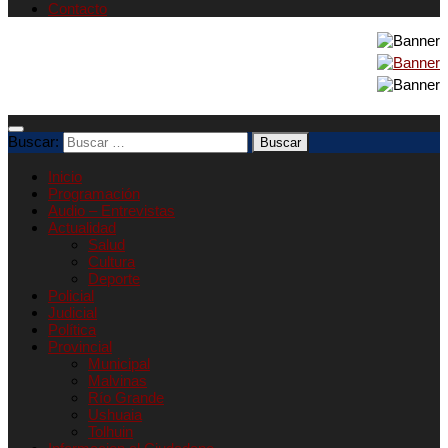
Contacto
Buscar:
Inicio
Programación
Audio – Entrevistas
Actualidad
Salud
Cultura
Deporte
Policial
Judicial
Política
Provincial
Municipal
Malvinas
Río Grande
Ushuaia
Tolhuin