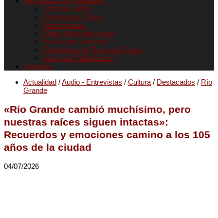
Informacion al Ciudadano
Teléfonos útiles
Farmacia de Turno
Necrológicas
Clima Tierra del Fuego
Horóscopo semanal
Efemerides de Tierra del Fuego
Anuncios Clasificados
Contacto
Actualidad
/
Audio - Entrevistas
/
Cultura
/
Destacados
/
Río
Grande
«Río Grande cambió muchísimo, pero
nuestras raíces siguen intactas»:
Recuerdos y emociones camino a los 105
años de la ciudad
04/07/2026