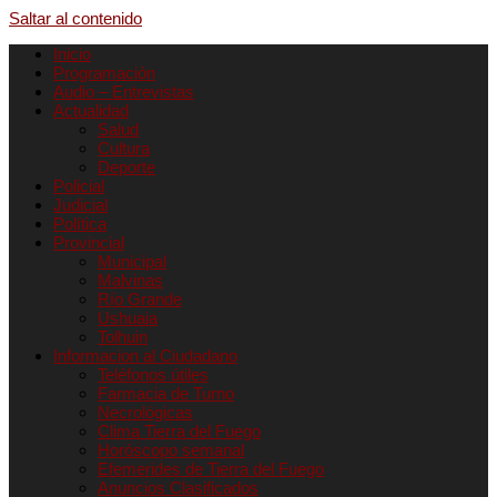
Saltar al contenido
Inicio
Programación
Audio – Entrevistas
Actualidad
Salud
Cultura
Deporte
Policial
Judicial
Política
Provincial
Municipal
Malvinas
Río Grande
Ushuaia
Tolhuin
Informacion al Ciudadano
Teléfonos útiles
Farmacia de Turno
Necrológicas
Clima Tierra del Fuego
Horóscopo semanal
Efemerides de Tierra del Fuego
Anuncios Clasificados