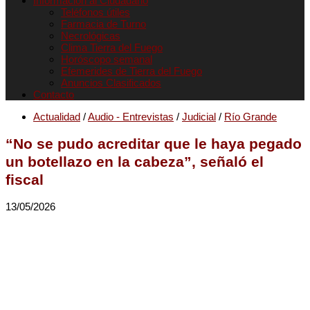
Informacion al Ciudadano
Teléfonos útiles
Farmacia de Turno
Necrológicas
Clima Tierra del Fuego
Horóscopo semanal
Efemerides de Tierra del Fuego
Anuncios Clasificados
Contacto
Actualidad
/
Audio - Entrevistas
/
Judicial
/
Río Grande
“No se pudo acreditar que le haya pegado
un botellazo en la cabeza”, señaló el
fiscal
13/05/2026