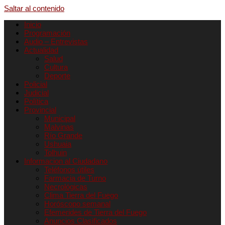
Saltar al contenido
Inicio
Programación
Audio – Entrevistas
Actualidad
Salud
Cultura
Deporte
Policial
Judicial
Política
Provincial
Municipal
Malvinas
Río Grande
Ushuaia
Tolhuin
Informacion al Ciudadano
Teléfonos útiles
Farmacia de Turno
Necrológicas
Clima Tierra del Fuego
Horóscopo semanal
Efemerides de Tierra del Fuego
Anuncios Clasificados