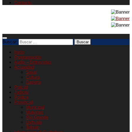
Contacto
Buscar:
Inicio
Programación
Audio – Entrevistas
Actualidad
Salud
Cultura
Deporte
Policial
Judicial
Política
Provincial
Municipal
Malvinas
Río Grande
Ushuaia
Tolhuin