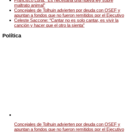
Francisco Luna: “Es necesaria una nueva ley sobre
maltrato animal”
Concejales de Tolhuin advierten por deuda con OSEF y
apuntan a fondos que no fueron remitidos por el Ejecutivo
Celeste Saccone: “Cantar no es solo cantar, es vivir la
canción y hacer que el otro la sienta”
Política
Concejales de Tolhuin advierten por deuda con OSEF y
apuntan a fondos que no fueron remitidos por el Ejecutivo