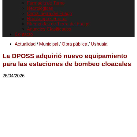
Farmacia de Turno
Necrológicas
Clima Tierra del Fuego
Horóscopo semanal
Efemerides de Tierra del Fuego
Anuncios Clasificados
Contacto
Actualidad
/
Municipal
/
Obra pública
/
Ushuaia
La DPOSS adquirió nuevo equipamiento
para las estaciones de bombeo cloacales
26/04/2026