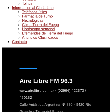
Tolhuin
Informacion al Ciudadano
Teléfonos útiles
Farmacia de Turno
Necrológicas
Clima Tierra del Fuego
Horóscopo semanal
Efemerides de Tierra del Fuego
Anuncios Clasificados
Contacto
Aire Libre FM 96.3
www.airelibre.com.ar · (02964) 422673 /
420152
Calle Antártida Argentina Nº 850 · 9420 Río
Grande · Tierra del Fuego