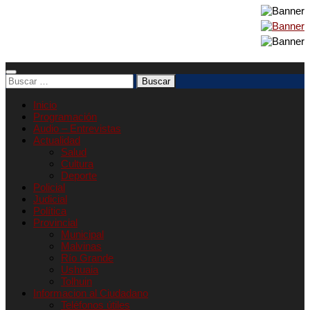
Buscar:
Inicio
Programación
Audio – Entrevistas
Actualidad
Salud
Cultura
Deporte
Policial
Judicial
Política
Provincial
Municipal
Malvinas
Río Grande
Ushuaia
Tolhuin
Informacion al Ciudadano
Teléfonos útiles