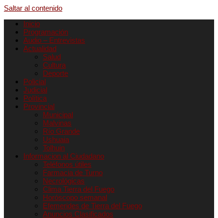
Saltar al contenido
Inicio
Programación
Audio – Entrevistas
Actualidad
Salud
Cultura
Deporte
Policial
Judicial
Política
Provincial
Municipal
Malvinas
Río Grande
Ushuaia
Tolhuin
Informacion al Ciudadano
Teléfonos útiles
Farmacia de Turno
Necrológicas
Clima Tierra del Fuego
Horóscopo semanal
Efemerides de Tierra del Fuego
Anuncios Clasificados