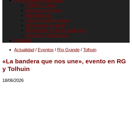
Informacion al Ciudadano
Teléfonos útiles
Farmacia de Turno
Necrológicas
Clima Tierra del Fuego
Horóscopo semanal
Efemerides de Tierra del Fuego
Anuncios Clasificados
Contacto
Actualidad
/
Eventos
/
Río Grande
/
Tolhuin
«La bandera que nos une», evento en RG
y Tolhuin
18/06/2026