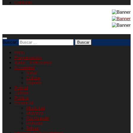
Contacto
Buscar:
Inicio
Programación
Audio – Entrevistas
Actualidad
Salud
Cultura
Deporte
Policial
Judicial
Política
Provincial
Municipal
Malvinas
Río Grande
Ushuaia
Tolhuin