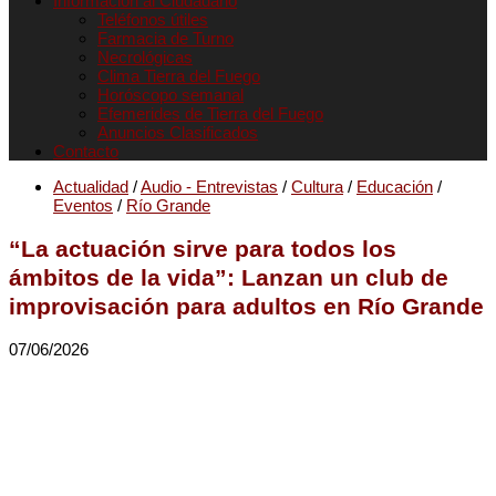
Informacion al Ciudadano
Teléfonos útiles
Farmacia de Turno
Necrológicas
Clima Tierra del Fuego
Horóscopo semanal
Efemerides de Tierra del Fuego
Anuncios Clasificados
Contacto
Actualidad
/
Audio - Entrevistas
/
Cultura
/
Educación
/
Eventos
/
Río Grande
“La actuación sirve para todos los
ámbitos de la vida”: Lanzan un club de
improvisación para adultos en Río Grande
07/06/2026