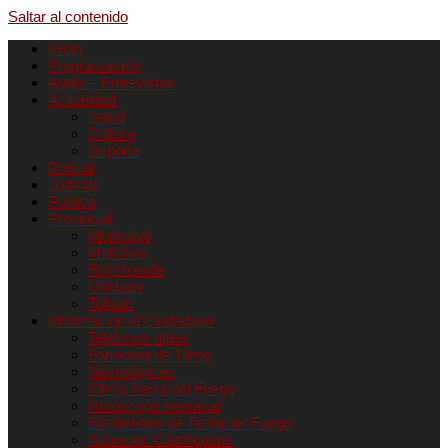
Saltar al contenido
Inicio
Programación
Audio – Entrevistas
Actualidad
Salud
Cultura
Deporte
Policial
Judicial
Política
Provincial
Municipal
Malvinas
Río Grande
Ushuaia
Tolhuin
Informacion al Ciudadano
Teléfonos útiles
Farmacia de Turno
Necrológicas
Clima Tierra del Fuego
Horóscopo semanal
Efemerides de Tierra del Fuego
Anuncios Clasificados