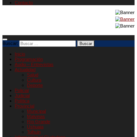
Contacto
Buscar:
Inicio
Programación
Audio – Entrevistas
Actualidad
Salud
Cultura
Deporte
Policial
Judicial
Política
Provincial
Municipal
Malvinas
Río Grande
Ushuaia
Tolhuin