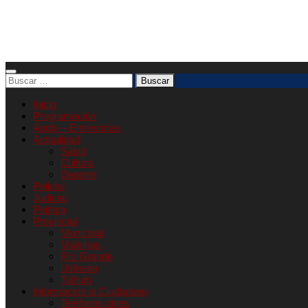
Buscar:
Inicio
Programación
Audio – Entrevistas
Actualidad
Salud
Cultura
Deporte
Policial
Judicial
Política
Provincial
Municipal
Malvinas
Río Grande
Ushuaia
Tolhuin
Informacion al Ciudadano
Teléfonos útiles