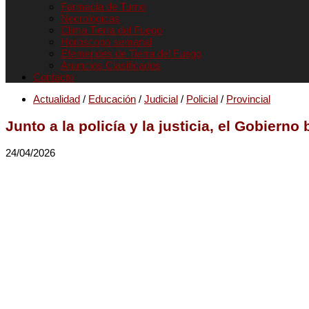
Farmacia de Turno
Necrológicas
Clima Tierra del Fuego
Horóscopo semanal
Efemerides de Tierra del Fuego
Anuncios Clasificados
Contacto
Actualidad
/
Educación
/
Judicial
/
Policial
/
Provincial
Junto a la policía y la justicia, el Gobie
24/04/2026