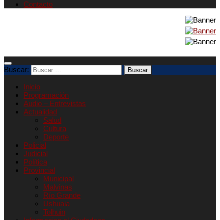
Contacto
Buscar:
Inicio
Programación
Audio – Entrevistas
Actualidad
Salud
Cultura
Deporte
Policial
Judicial
Política
Provincial
Municipal
Malvinas
Río Grande
Ushuaia
Tolhuin