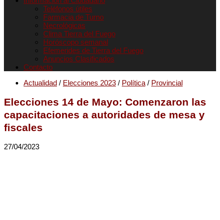
Informacion al Ciudadano
Teléfonos útiles
Farmacia de Turno
Necrológicas
Clima Tierra del Fuego
Horóscopo semanal
Efemerides de Tierra del Fuego
Anuncios Clasificados
Contacto
Actualidad
/
Elecciones 2023
/
Política
/
Provincial
Elecciones 14 de Mayo: Comenzaron las
capacitaciones a autoridades de mesa y
fiscales
27/04/2023