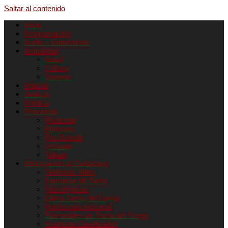
Saltar al contenido
Inicio
Programación
Audio – Entrevistas
Actualidad
Salud
Cultura
Deporte
Policial
Judicial
Política
Provincial
Municipal
Malvinas
Río Grande
Ushuaia
Tolhuin
Informacion al Ciudadano
Teléfonos útiles
Farmacia de Turno
Necrológicas
Clima Tierra del Fuego
Horóscopo semanal
Efemerides de Tierra del Fuego
Anuncios Clasificados