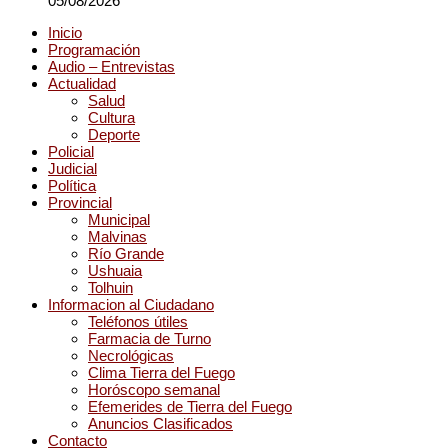
05/08/2026
Inicio
Programación
Audio – Entrevistas
Actualidad
Salud
Cultura
Deporte
Policial
Judicial
Política
Provincial
Municipal
Malvinas
Río Grande
Ushuaia
Tolhuin
Informacion al Ciudadano
Teléfonos útiles
Farmacia de Turno
Necrológicas
Clima Tierra del Fuego
Horóscopo semanal
Efemerides de Tierra del Fuego
Anuncios Clasificados
Contacto