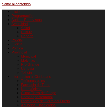
Saltar al contenido
Inicio
Programación
Audio – Entrevistas
Actualidad
Salud
Cultura
Deporte
Policial
Judicial
Política
Provincial
Municipal
Malvinas
Río Grande
Ushuaia
Tolhuin
Informacion al Ciudadano
Teléfonos útiles
Farmacia de Turno
Necrológicas
Clima Tierra del Fuego
Horóscopo semanal
Efemerides de Tierra del Fuego
Anuncios Clasificados