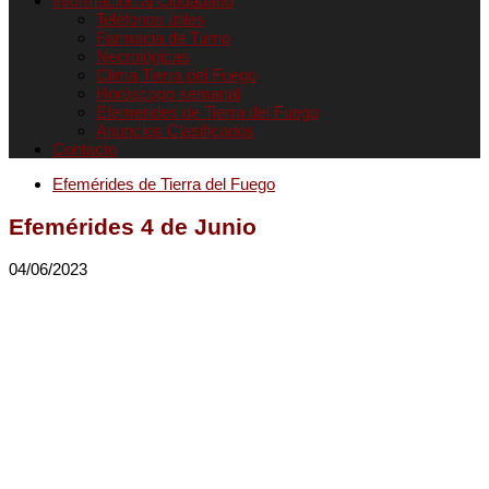
Informacion al Ciudadano
Teléfonos útiles
Farmacia de Turno
Necrológicas
Clima Tierra del Fuego
Horóscopo semanal
Efemerides de Tierra del Fuego
Anuncios Clasificados
Contacto
Efemérides de Tierra del Fuego
Efemérides 4 de Junio
04/06/2023