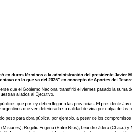
icó en duros términos a la administración del presidente Javier M
entavo en lo que va del 2025” en concepto de Aportes del Tesor
erse que el Gobierno Nacional transfirió el viernes pasado la suma de
estran aliados al Ejecutivo.
blicos que por ley deben llegar a las provincias. El presidente Javie
e argentinos que ven deteriorada su calidad de vida por culpa de las
 solo peso para obra pública, por ejemplo, a pesar de los compromiso
Misiones), Rogelio Frigerio (Entre Ríos), Leandro Zdero (Chaco) y Ma