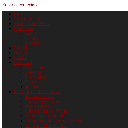
Saltar al contenido
Inicio
Programación
Audio – Entrevistas
Actualidad
Salud
Cultura
Deporte
Policial
Judicial
Política
Provincial
Municipal
Malvinas
Río Grande
Ushuaia
Tolhuin
Informacion al Ciudadano
Teléfonos útiles
Farmacia de Turno
Necrológicas
Clima Tierra del Fuego
Horóscopo semanal
Efemerides de Tierra del Fuego
Anuncios Clasificados