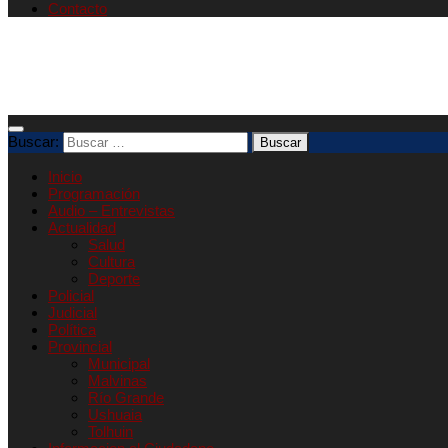
Contacto
Buscar:
Inicio
Programación
Audio – Entrevistas
Actualidad
Salud
Cultura
Deporte
Policial
Judicial
Política
Provincial
Municipal
Malvinas
Río Grande
Ushuaia
Tolhuin