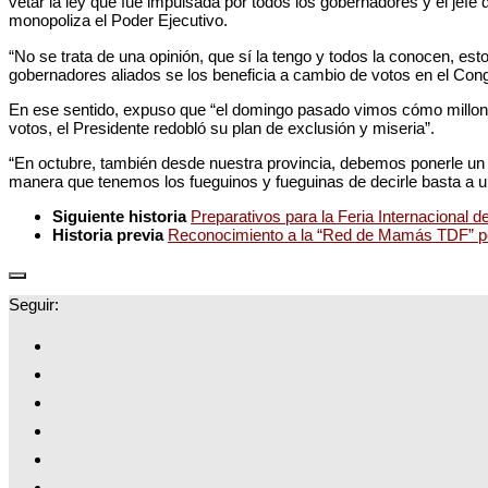
vetar la ley que fue impulsada por todos los gobernadores y el jefe
monopoliza el Poder Ejecutivo.
“No se trata de una opinión, que sí la tengo y todos la conocen, est
gobernadores aliados se los beneficia a cambio de votos en el Congr
En ese sentido, expuso que “el domingo pasado vimos cómo millones d
votos, el Presidente redobló su plan de exclusión y miseria”.
“En octubre, también desde nuestra provincia, debemos ponerle un 
manera que tenemos los fueguinos y fueguinas de decirle basta a un
Siguiente historia
Preparativos para la Feria Internacional 
Historia previa
Reconocimiento a la “Red de Mamás TDF” por 
Seguir: