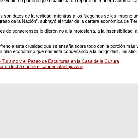
 de Gobierno porteño que establecía un reparto de manera automática 
os son datos de la realidad: mientras a los fueguinos se les impone un
eso de la Nación”, subrayó el titular de la cartera económica de Tier
e bonaerenses le dijeron no a la motosierra, a la insensibilidad, al 
freno a esta crueldad que se ensaña sobre todo con la porción más v
 plan económico que nos está condenando a la indignidad”, insistió.
de Turismo y el Paseo de Esculturas en la Casa de la Cultura
su lucha contra el cáncer infantojuvenil