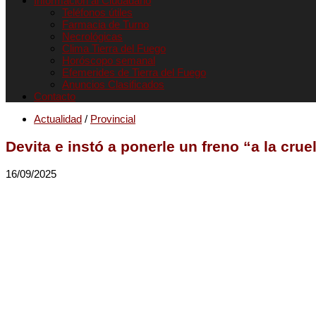
Informacion al Ciudadano
Teléfonos útiles
Farmacia de Turno
Necrológicas
Clima Tierra del Fuego
Horóscopo semanal
Efemerides de Tierra del Fuego
Anuncios Clasificados
Contacto
Actualidad
/
Provincial
Devita e instó a ponerle un freno “a la crue
16/09/2025