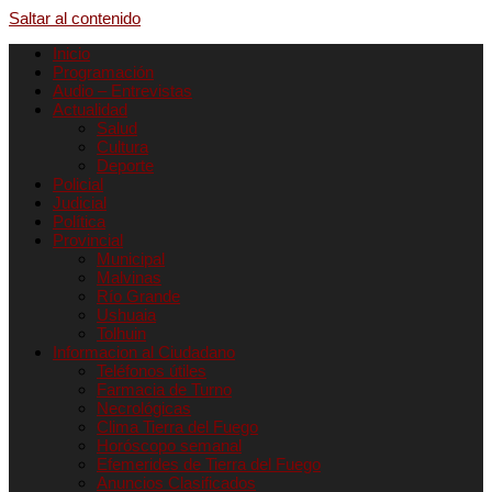
Saltar al contenido
Inicio
Programación
Audio – Entrevistas
Actualidad
Salud
Cultura
Deporte
Policial
Judicial
Política
Provincial
Municipal
Malvinas
Río Grande
Ushuaia
Tolhuin
Informacion al Ciudadano
Teléfonos útiles
Farmacia de Turno
Necrológicas
Clima Tierra del Fuego
Horóscopo semanal
Efemerides de Tierra del Fuego
Anuncios Clasificados