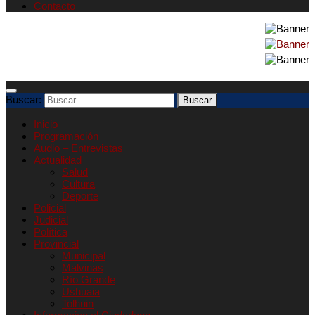
Contacto
Buscar:
Inicio
Programación
Audio – Entrevistas
Actualidad
Salud
Cultura
Deporte
Policial
Judicial
Política
Provincial
Municipal
Malvinas
Río Grande
Ushuaia
Tolhuin