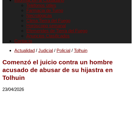
Informacion al Ciudadano
Teléfonos útiles
Farmacia de Turno
Necrológicas
Clima Tierra del Fuego
Horóscopo semanal
Efemerides de Tierra del Fuego
Anuncios Clasificados
Contacto
Actualidad
/
Judicial
/
Policial
/
Tolhuin
Comenzó el juicio contra un hombre
acusado de abusar de su hijastra en
Tolhuin
23/04/2026