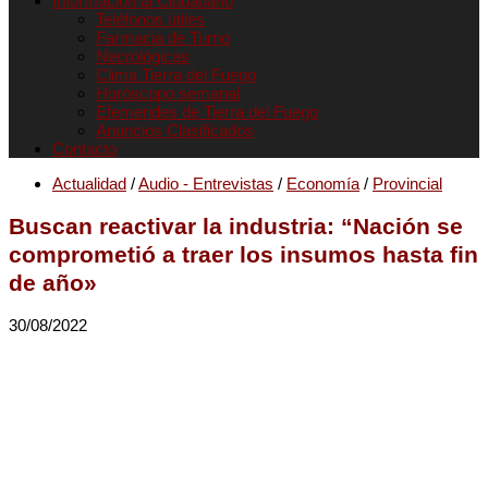
Informacion al Ciudadano
Teléfonos útiles
Farmacia de Turno
Necrológicas
Clima Tierra del Fuego
Horóscopo semanal
Efemerides de Tierra del Fuego
Anuncios Clasificados
Contacto
Actualidad
/
Audio - Entrevistas
/
Economía
/
Provincial
Buscan reactivar la industria: “Nación se
comprometió a traer los insumos hasta fin
de año»
30/08/2022