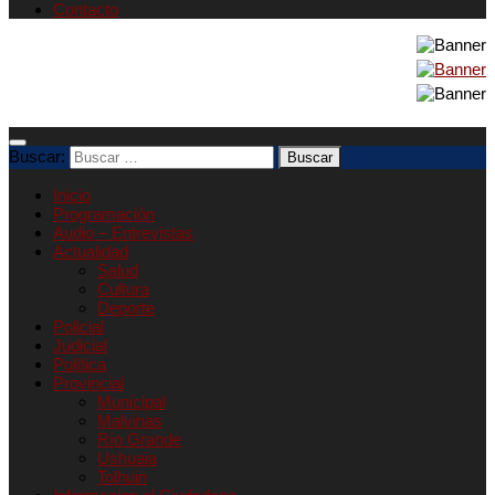
Contacto
Buscar:
Inicio
Programación
Audio – Entrevistas
Actualidad
Salud
Cultura
Deporte
Policial
Judicial
Política
Provincial
Municipal
Malvinas
Río Grande
Ushuaia
Tolhuin