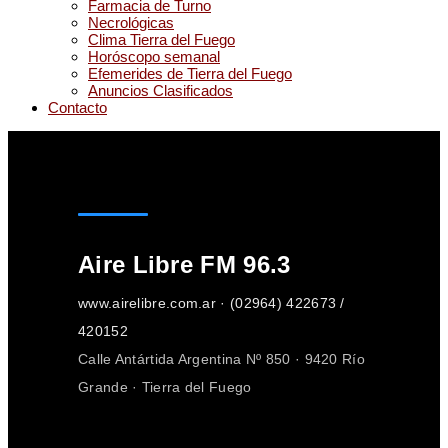
Farmacia de Turno
Necrológicas
Clima Tierra del Fuego
Horóscopo semanal
Efemerides de Tierra del Fuego
Anuncios Clasificados
Contacto
Aire Libre FM 96.3
www.airelibre.com.ar · (02964) 422673 /
420152
Calle Antártida Argentina Nº 850 · 9420 Río
Grande · Tierra del Fuego