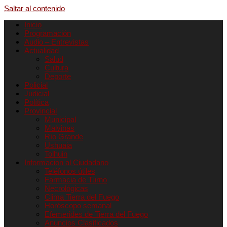
Saltar al contenido
Inicio
Programación
Audio – Entrevistas
Actualidad
Salud
Cultura
Deporte
Policial
Judicial
Política
Provincial
Municipal
Malvinas
Río Grande
Ushuaia
Tolhuin
Informacion al Ciudadano
Teléfonos útiles
Farmacia de Turno
Necrológicas
Clima Tierra del Fuego
Horóscopo semanal
Efemerides de Tierra del Fuego
Anuncios Clasificados