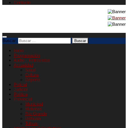
Contacto
Buscar:
Inicio
Programación
Audio – Entrevistas
Actualidad
Salud
Cultura
Deporte
Policial
Judicial
Política
Provincial
Municipal
Malvinas
Río Grande
Ushuaia
Tolhuin