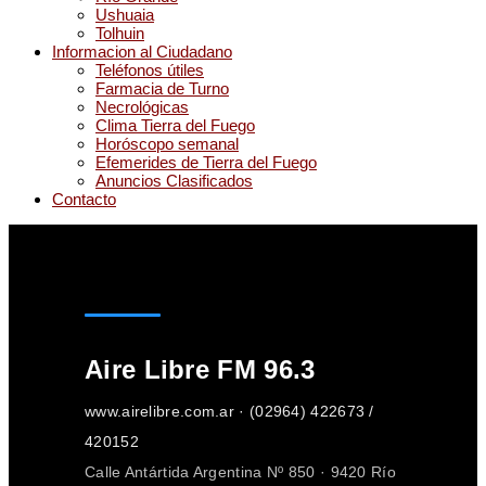
Ushuaia
Tolhuin
Informacion al Ciudadano
Teléfonos útiles
Farmacia de Turno
Necrológicas
Clima Tierra del Fuego
Horóscopo semanal
Efemerides de Tierra del Fuego
Anuncios Clasificados
Contacto
Aire Libre FM 96.3
www.airelibre.com.ar · (02964) 422673 /
420152
Calle Antártida Argentina Nº 850 · 9420 Río