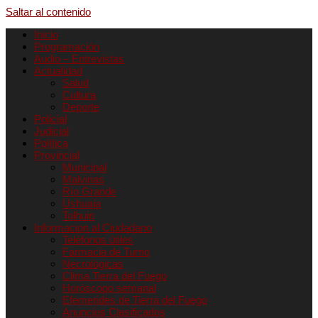
Saltar al contenido
Inicio
Programación
Audio – Entrevistas
Actualidad
Salud
Cultura
Deporte
Policial
Judicial
Política
Provincial
Municipal
Malvinas
Río Grande
Ushuaia
Tolhuin
Informacion al Ciudadano
Teléfonos útiles
Farmacia de Turno
Necrológicas
Clima Tierra del Fuego
Horóscopo semanal
Efemerides de Tierra del Fuego
Anuncios Clasificados