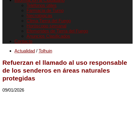
Informacion al Ciudadano
Teléfonos útiles
Farmacia de Turno
Necrológicas
Clima Tierra del Fuego
Horóscopo semanal
Efemerides de Tierra del Fuego
Anuncios Clasificados
Contacto
Actualidad
/
Tolhuin
Refuerzan el llamado al uso responsable
de los senderos en áreas naturales
protegidas
09/01/2026